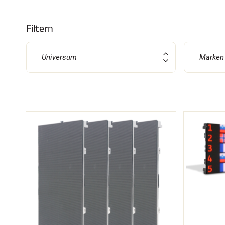
Filtern
SKI
Universum
Marken
JED
SKIRENNEN
GEL