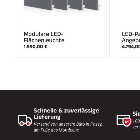
Modulare LED-
LED-Pa
Flächenleuchte
Angeb
1.590,00 €
4.794,0
Schnelle & zuverlässige
Si
Lieferung
100
Versand von unserem Büro in Passy,
vert
am Fuße des Montblanc