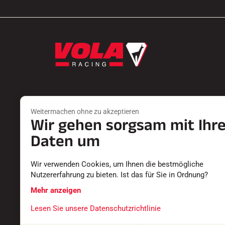
Weitermachen ohne zu akzeptieren
Wir gehen sorgsam mit Ihr
Produkte
Dienste
FARTS
EINEN HÄN
Daten um
ZUBEHÖR
RÜCKSEND
AUSSTATTUNGEN
DIE KATAL
Wir verwenden Cookies, um Ihnen die bestmögliche
TEXTILIEN
KONFORMI
Nutzererfahrung zu bieten. Ist das für Sie in Ordnung?
ZEITMESSUNG
KARRIERE
SOFTWARE
HÄUFIG GE
Mehr anzeigen
Lesen Sie unsere Datenschutzrichtlinie