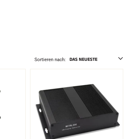
h
e
n
F
Sortieren nach: