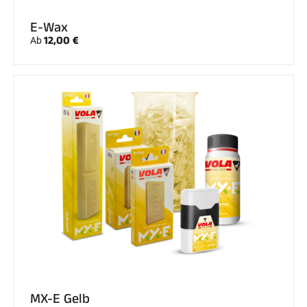
Komplette Sets
Chronometer und Übertragung
E-Wax
Transponder und Schleifen
12,00 €
Ab
Zellen und Erkennung
Photofinish
Displays und Uhr
SOFTWARE
VOLA Board & Schutzschlüssel
Suite SkiAlp
Suite SkiNordic
Equestre Suite
Msports Suite
Scoreboard-Pro
MULTI-SPORTS
MX-E Gelb