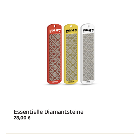
Komplette Sets
Chronometer und Übertragung
Transponder und Schleifen
Zellen und Erkennung
Photofinish
Displays und Uhr
SOFTWARE
VOLA Board & Schutzschlüssel
Suite SkiAlp
Suite SkiNordic
Equestre Suite
Msports Suite
Scoreboard-Pro
MULTI-SPORTS
Essentielle Diamantsteine
28,00 €