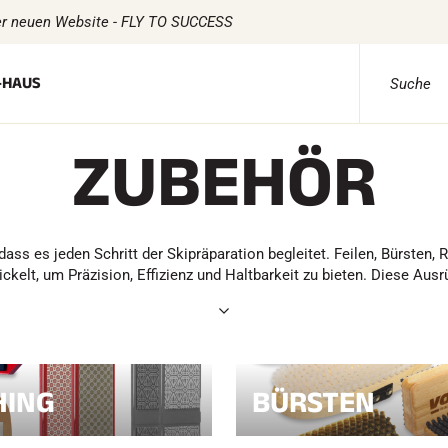
r neuen Website - FLY TO SUCCESS
-HAUS
ZUBEHÖR
NT
N
TEXTILIEN
VOLA ADVICE
ZEITMESSUNG
SOFTWARE
Textilien Ski Alpin
Komplette Sets
VOLA Board
Textilien Nordischer Ski
Chronometer und Übertragung
Suite SkiAl
Textilien Fahrrad
Transponder und Schleifen
Suite SkiNo
dass es jeden Schritt der Skipräparation begleitet. Feilen, Bürsten, R
Underwear
Zellen und Erkennung
Equestre Su
elt, um Präzision, Effizienz und Haltbarkeit zu bieten. Diese Ausrü
Textilpflege
Photofinish
Msports Su
en
Lifestyle
Displays und Uhr
Scoreboard
NTAINBI
MULTI-
Taschen
SPORTS
HING
BÜRSTEN