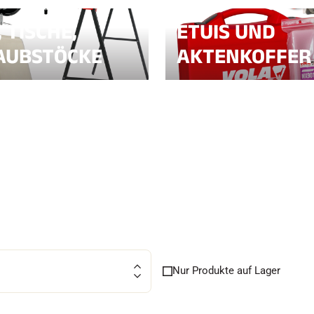
, TISCHE,
ETUIS UND
AUBSTÖCKE
AKTENKOFFER
FAHREN IN
EM
ÄNDE
SKILANGLAU
Nur Produkte auf Lager