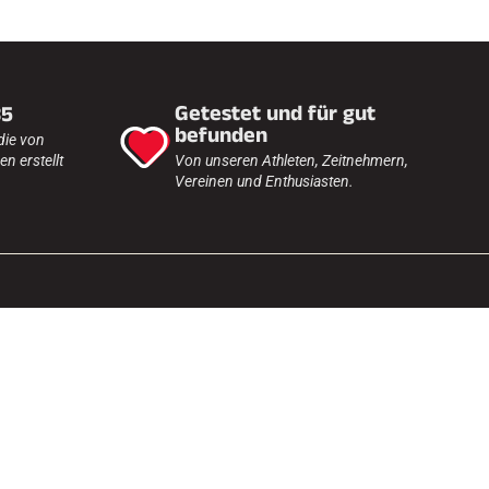
Getestet und für gut
35
befunden
die von
n erstellt
Von unseren Athleten, Zeitnehmern,
Vereinen und Enthusiasten.
DEUTSCHLAND / DE / EUR
Folgen Sie uns auf