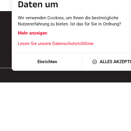
Daten um
Wir verwenden Cookies, um Ihnen die bestmögliche
Nutzererfahrung zu bieten. Ist das für Sie in Ordnung?
Schnelle & zuverlässige
Si
Mehr anzeigen
Lieferung
100
Versand von unserem Büro in Passy,
Lesen Sie unsere Datenschutzrichtlinie
vert
am Fuße des Montblanc
Einrichten
ALLES AKZEPT
Produkte
Dienste