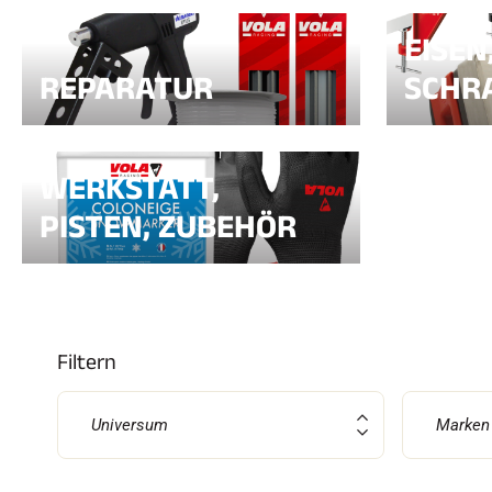
EISEN
REPARATUR
SCHR
SKI
JED
SKIRENNEN
GEL
WERKSTATT,
PISTEN, ZUBEHÖR
Filtern
Universum
Marken