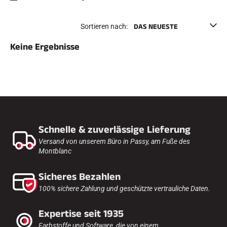
e
Etuis und Aktenkoffer
n
Nordische Struktur
RENNRAD
Sortieren nach:
Werkstatt, Pisten, Zubehör
AUSSTATTUNGEN
Keine Ergebnisse
Skihelme
Fahrradhelme
Skibrillen
Sonnenbrille
stöcke
Schutzmaßnahmen
Roller Ski
Schuhe
Schnelle & zuverlässige Lieferung
Trinkflaschen
TEXTILIEN
Versand von unserem Büro in Passy, am Fuße des
Montblanc
Textilien Ski Alpin
Textilien Nordischer Ski
Textilien Fahrrad
Sicheres Bezahlen
Underwear
100% sichere Zahlung und geschützte vertrauliche Daten.
Textilpflege
Lifestyle
MOUNTAINBIKE
Taschen
Expertise seit 1935
ZEITMESSUNG
Farbstoffe und Software, die von einem