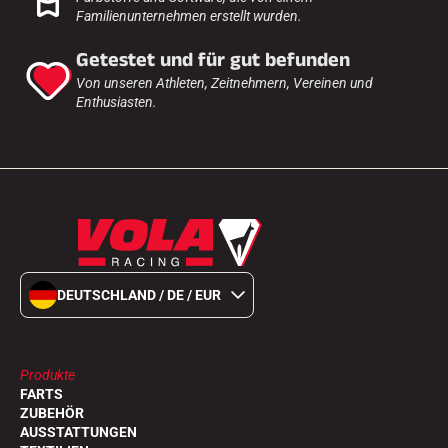
Komplette Sets
Familienunternehmen erstellt wurden.
Chronometer und Übertragung
Transponder und Schleifen
Getestet und für gut befunden
Zellen und Erkennung
Von unseren Athleten, Zeitnehmern, Vereinen und
Photofinish
Enthusiasten.
Displays und Uhr
SOFTWARE
VOLA Board & Schutzschlüssel
Suite SkiAlp
Suite SkiNordic
Equestre Suite
Msports Suite
Scoreboard-Pro
DEUTSCHLAND / DE / EUR
MULTI-SPORTS
Produkte
FARTS
ZUBEHÖR
AUSSTATTUNGEN