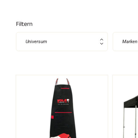
Filtern
SKI
JED
Universum
Marken
SKIRENNEN
GEL