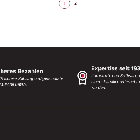
1
2
(
c
u
r
r
e
n
t
)
Expertise seit 19
cheres Bezahlen
Farbstoffe und Software, 
% sichere Zahlung und geschützte
einem Familienunternehme
rauliche Daten.
wurden.