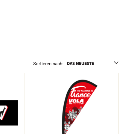
h
e
n
F
Sortieren nach: