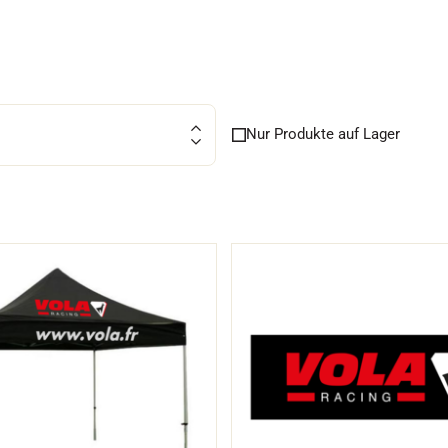
FAHREN IN
EM
Nur Produkte auf Lager
ÄNDE
SKILANGLAU