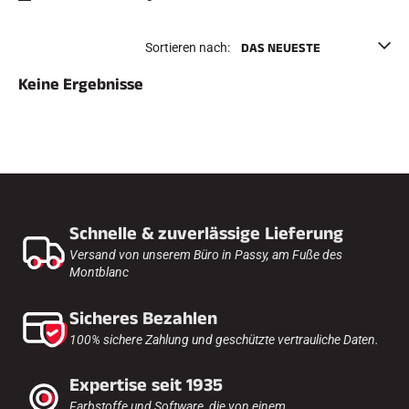
e
Etuis und Aktenkoffer
n
Nordische Struktur
RENNRAD
Sortieren nach:
Werkstatt, Pisten, Zubehör
AUSSTATTUNGEN
Keine Ergebnisse
Skihelme
Fahrradhelme
Skibrillen
Sonnenbrille
stöcke
Schutzmaßnahmen
Roller Ski
Schuhe
Schnelle & zuverlässige Lieferung
Trinkflaschen
TEXTILIEN
Versand von unserem Büro in Passy, am Fuße des
Montblanc
Textilien Ski Alpin
Textilien Nordischer Ski
Textilien Fahrrad
Sicheres Bezahlen
Underwear
100% sichere Zahlung und geschützte vertrauliche Daten.
Textilpflege
Lifestyle
MOUNTAINBIKE
Taschen
Expertise seit 1935
ZEITMESSUNG
Farbstoffe und Software, die von einem