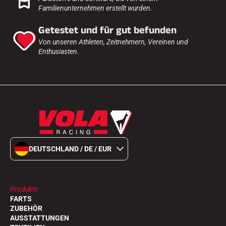
Komplette Sets
Familienunternehmen erstellt wurden.
Chronometer und Übertragung
Transponder und Schleifen
Getestet und für gut befunden
Zellen und Erkennung
Von unseren Athleten, Zeitnehmern, Vereinen und
Photofinish
Enthusiasten.
Displays und Uhr
SOFTWARE
VOLA Board & Schutzschlüssel
Suite SkiAlp
Suite SkiNordic
Equestre Suite
Msports Suite
Scoreboard-Pro
DEUTSCHLAND / DE / EUR
MULTI-SPORTS
Produkte
FARTS
ZUBEHÖR
AUSSTATTUNGEN