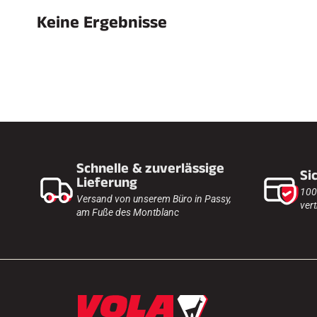
Keine Ergebnisse
SKI
JED
SKIRENNEN
GEL
Schnelle & zuverlässige
Si
Lieferung
100
Versand von unserem Büro in Passy,
vert
am Fuße des Montblanc