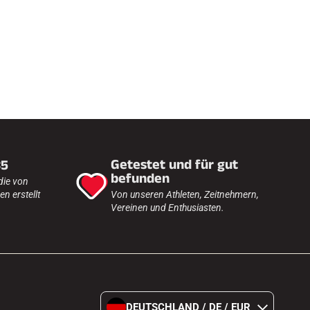
h
e
n
F
Getestet und für gut
35
befunden
die von
n erstellt
Von unseren Athleten, Zeitnehmern,
Vereinen und Enthusiasten.
DEUTSCHLAND / DE / EUR