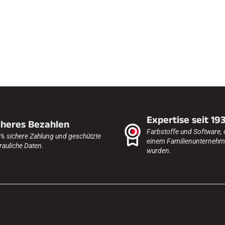
FAHREN IN
EM
ÄNDE
SKILANGLAU
Expertise seit 19
cheres Bezahlen
Farbstoffe und Software, 
% sichere Zahlung und geschützte
einem Familienunternehme
rauliche Daten.
wurden.