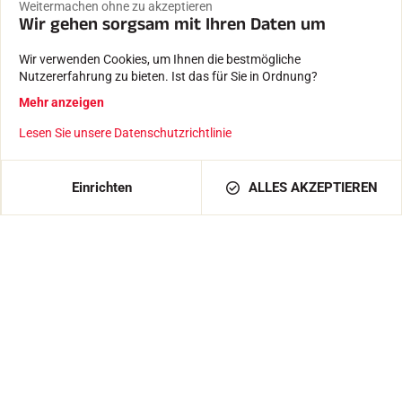
Weitermachen ohne zu akzeptieren
Wir gehen sorgsam mit Ihren Daten um
Wir verwenden Cookies, um Ihnen die bestmögliche
Nutzererfahrung zu bieten. Ist das für Sie in Ordnung?
Mehr anzeigen
Lesen Sie unsere Datenschutzrichtlinie
DEUTSCHLAND / DE / EUR
Einrichten
ALLES AKZEPTIEREN
Produkte
FARTS
ZUBEHÖR
AUSSTATTUNGEN
TEXTILIEN
ZEITMESSUNG
SOFTWARE
Dienste
EINEN HÄNDLER FINDEN
RÜCKSENDUNGEN VON PRODUKTEN