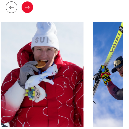
V
W
O
E
R
I
H
T
E
E
R
R
I
Z
G
U
E