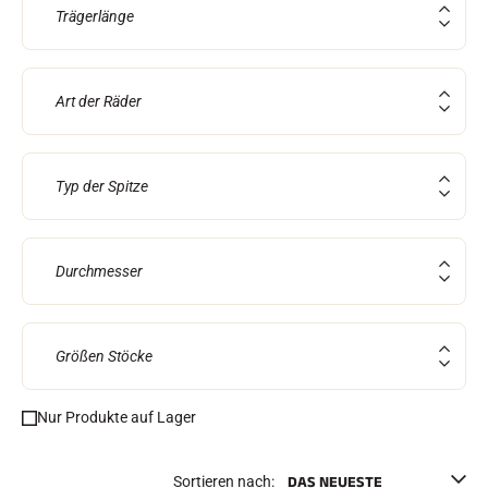
e
Trägerlänge
Etuis und Aktenkoffer
n
Nordische Struktur
RENNRAD
Werkstatt, Pisten, Zubehör
AUSSTATTUNGEN
Art der Räder
Skihelme
Fahrradhelme
Skibrillen
Sonnenbrille
Typ der Spitze
stöcke
Schutzmaßnahmen
Roller Ski
Schuhe
Durchmesser
Trinkflaschen
TEXTILIEN
Textilien Ski Alpin
Textilien Nordischer Ski
Größen Stöcke
Textilien Fahrrad
Underwear
Textilpflege
Nur Produkte auf Lager
Lifestyle
MOUNTAINBIKE
Taschen
ZEITMESSUNG
Sortieren nach: