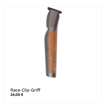
Komplette Sets
Chronometer und Übertragung
Transponder und Schleifen
Zellen und Erkennung
Photofinish
Displays und Uhr
SOFTWARE
VOLA Board & Schutzschlüssel
Suite SkiAlp
Suite SkiNordic
Equestre Suite
Msports Suite
Scoreboard-Pro
MULTI-SPORTS
Race-Clip-Griff
24,00 €