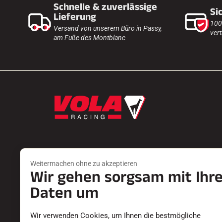
Schnelle & zuverlässige
Si
Lieferung
100
Versand von unserem Büro in Passy,
vert
am Fuße des Montblanc
Weitermachen ohne zu akzeptieren
Wir gehen sorgsam mit Ihr
Produkte
Dienste
FARTS
EINEN HÄN
Daten um
ZUBEHÖR
RÜCKSEND
AUSSTATTUNGEN
DIE KATAL
Wir verwenden Cookies, um Ihnen die bestmögliche
TEXTILIEN
KONFORMI