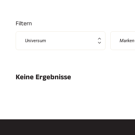
Filtern
SKI
JED
Universum
Marken
SKIRENNEN
GEL
Keine Ergebnisse