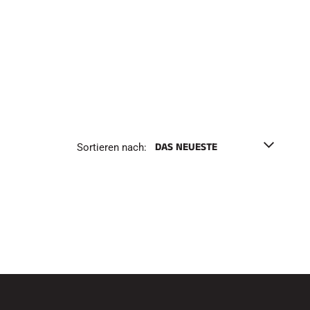
h
e
n
F
Sortieren nach: