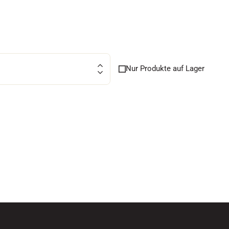
FAHREN IN
EM
Nur Produkte auf Lager
ÄNDE
SKILANGLAU