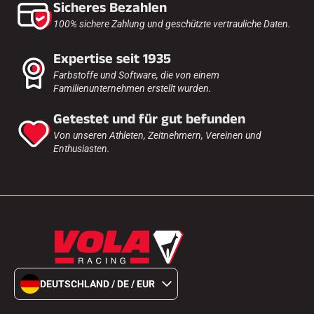
Sicheres Bezahlen
Komplette Sets
Chronometer und Übertragung
100% sichere Zahlung und geschützte vertrauliche Daten.
Transponder und Schleifen
Zellen und Erkennung
Expertise seit 1935
Photofinish
Displays und Uhr
Farbstoffe und Software, die von einem
SOFTWARE
Familienunternehmen erstellt wurden.
VOLA Board & Schutzschlüssel
Getestet und für gut befunden
Suite SkiAlp
Suite SkiNordic
Von unseren Athleten, Zeitnehmern, Vereinen und
Equestre Suite
Enthusiasten.
Msports Suite
Scoreboard-Pro
MULTI-SPORTS
DEUTSCHLAND / DE / EUR