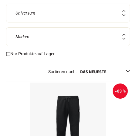
Komplette Sets
Chronometer und Übertragung
Universum
Transponder und Schleifen
Zellen und Erkennung
Photofinish
Displays und Uhr
Marken
SOFTWARE
VOLA Board & Schutzschlüssel
Suite SkiAlp
Nur Produkte auf Lager
Suite SkiNordic
Equestre Suite
Msports Suite
Sortieren nach:
Scoreboard-Pro
-63 %
MULTI-SPORTS