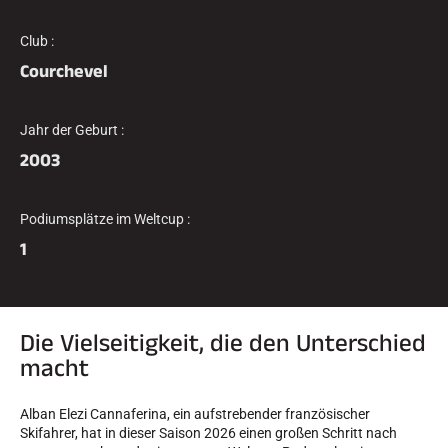
Komplette Sets
Chronometer und Übertragung
Club :
Transponder und Schleifen
Courchevel
Zellen und Erkennung
Photofinish
Displays und Uhr
SOFTWARE
Jahr der Geburt :
VOLA Board & Schutzschlüssel
2003
Suite SkiAlp
Suite SkiNordic
Equestre Suite
Podiumsplätze im Weltcup :
Msports Suite
1
Scoreboard-Pro
MULTI-SPORTS
Die Vielseitigkeit, die den Unterschied
macht
Alban Elezi Cannaferina, ein aufstrebender französischer
Skifahrer, hat in dieser Saison 2026 einen großen Schritt nach