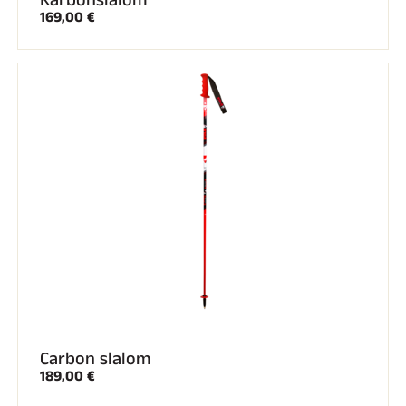
Komplette Sets
169,00 €
Chronometer und Übertragung
Transponder und Schleifen
Zellen und Erkennung
Photofinish
Displays und Uhr
SOFTWARE
VOLA Board & Schutzschlüssel
Suite SkiAlp
Suite SkiNordic
Equestre Suite
Msports Suite
Scoreboard-Pro
MULTI-SPORTS
Carbon slalom
189,00 €