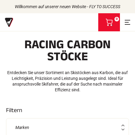
Willkommen auf unserer neuen Website - FLY TO SUCCESS
0
M
e
i
RACING CARBON
n
e
Zurück
Zurück
Zurück
Zurück
STÖCKE
n
W
WACHSE
DIE GESCHICHTE
a
PRODUKTE
DIE ATHLETEN
Bio-Sourced
r
UNIVERSUM
DAS CSR-ENGAGEMENT
Entdecken Sie unser Sortiment an Skistöcken aus Karbon, die auf
Alle Schneearten
UNSERE MARKEN
e
VOLA ADVICE
Leichtigkeit, Präzision und Leistung ausgelegt sind. Ideal für
DAS VOLA-HAUS
Racing Wax
n
anspruchsvolle Skifahrer, die auf der Suche nach maximaler
Stauwax
k
Effizienz sind.
Entharzer
o
ZUBEHÖR
r
b
Schärfen
Filtern
a
Finishing
n
Bürsten
s
Rakel
Marken
e
Reparatur
h
Eisen, Tische, Schraubstöcke