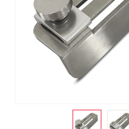
SKI
JED
SKIRENNEN
GEL