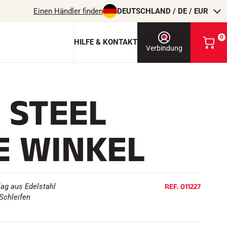
Einen Händler finden
DEUTSCHLAND / DE / EUR
0
HILFE & KONTAKT
M
Verbindung
e
i
n
e
E STEEL
n
 & Schutzschlüssel
W
p
a
rdic
r
E WINKEL
ite
e
ite
n
-Pro
k
o
r
REITEN
b
REF.
011227
lag aus Edelstahl
a
Schleifen
n
s
e