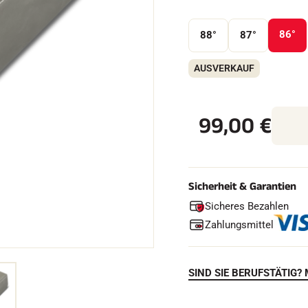
86°
88°
87°
FAHREN IN
AUSVERKAUF
EM
ÄNDE
SKILANGLAU
99,00
€
Sicherheit & Garantien
Sicheres Bezahlen
Zahlungsmittel
SIND SIE BERUFSTÄTIG? 