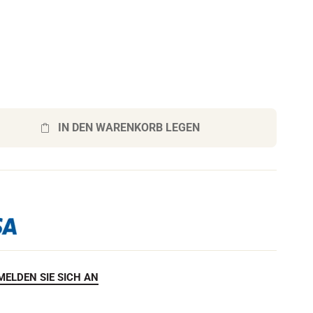
h
e
n
F
IN DEN WARENKORB LEGEN
MELDEN SIE SICH AN