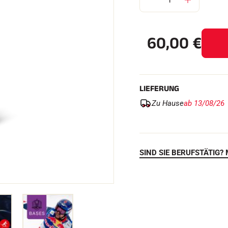
60,00
€
FAHREN IN
EM
ÄNDE
SKILANGLAU
LIEFERUNG
Zu Hause
ab 13/08/26
SIND SIE BERUFSTÄTIG? 