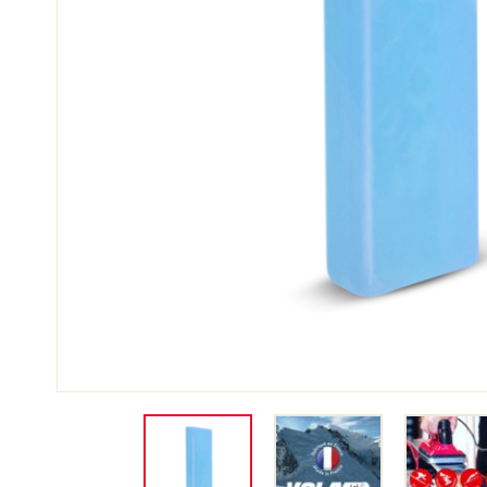
SKI
JED
SKIRENNEN
GEL