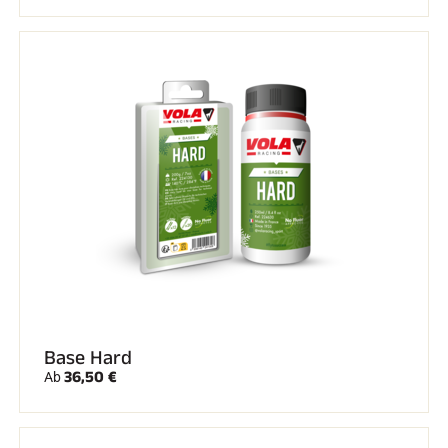
Komplette Sets
Chronometer und Übertragung
Transponder und Schleifen
Zellen und Erkennung
Photofinish
Displays und Uhr
SOFTWARE
VOLA Board & Schutzschlüssel
Suite SkiAlp
Suite SkiNordic
Equestre Suite
Msports Suite
Scoreboard-Pro
MULTI-SPORTS
Base Hard
36,50 €
Ab