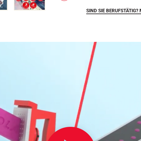
E
I
SIND SIE BERUFSTÄTIG? 
T
E
R
Z
U