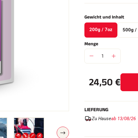
Gewicht und Inhalt
FAHREN IN
200g / 7oz
500g /
EM
Menge
ÄNDE
SKILANGLAU
24,50
€
LIEFERUNG
Zu Hause
ab 13/08/26
W