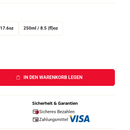
h
e
n
 17.6oz
250ml / 8.5 (fl)oz
F
IN DEN WARENKORB LEGEN
Sicherheit & Garantien
Sicheres Bezahlen
Zahlungsmittel