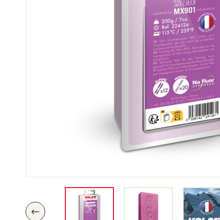
SKI
JED
SKIRENNEN
GEL
V