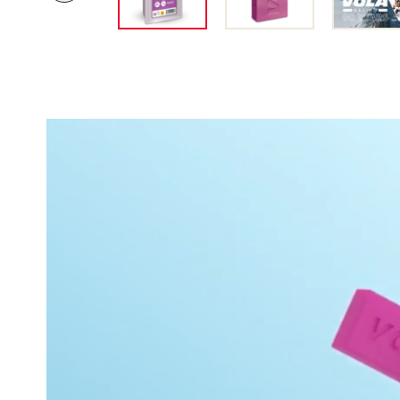
O
R
H
E
R
I
G
E