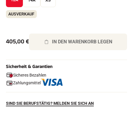
14A
XS
Komplette Sets
Chronometer und Übertragung
AUSVERKAUF
Transponder und Schleifen
Zellen und Erkennung
Photofinish
Displays und Uhr
SOFTWARE
405,00
€
IN DEN WARENKORB LEGEN
VOLA Board & Schutzschlüssel
Suite SkiAlp
Suite SkiNordic
Equestre Suite
Sicherheit & Garantien
Msports Suite
Scoreboard-Pro
Sicheres Bezahlen
Zahlungsmittel
MULTI-SPORTS
SIND SIE BERUFSTÄTIG? MELDEN SIE SICH AN