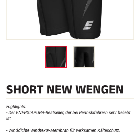
e
Etuis und Aktenkoffer
n
Nordische Struktur
RENNRAD
Werkstatt, Pisten, Zubehör
AUSSTATTUNGEN
Skihelme
Fahrradhelme
Skibrillen
Sonnenbrille
stöcke
Schutzmaßnahmen
Roller Ski
Schuhe
Trinkflaschen
SHORT NEW WENGEN
TEXTILIEN
Textilien Ski Alpin
Textilien Nordischer Ski
Textilien Fahrrad
Highlights:
Underwear
- Der ENERGIAPURA-Bestseller, der bei Rennskifahrern sehr beliebt
Textilpflege
ist.
Lifestyle
MOUNTAINBIKE
Taschen
- Winddichte Windtex®-Membran für wirksamen Kälteschutz.
ZEITMESSUNG