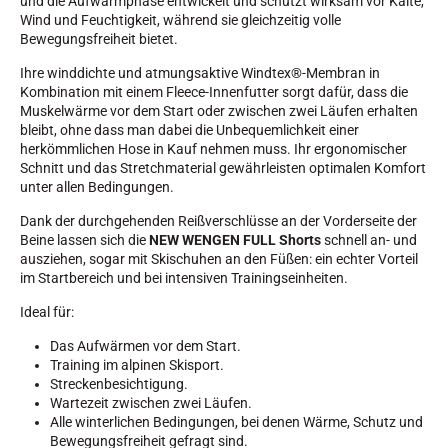
und die Aufwärmphase entwickelt und schützt wirksam vor Kälte,
Wind und Feuchtigkeit, während sie gleichzeitig volle
Bewegungsfreiheit bietet.
SKIFAHREN IN JEDEM GELÄNDE
Ihre winddichte und atmungsaktive Windtex®-Membran in
Kombination mit einem Fleece-Innenfutter sorgt dafür, dass die
Muskelwärme vor dem Start oder zwischen zwei Läufen erhalten
bleibt, ohne dass man dabei die Unbequemlichkeit einer
herkömmlichen Hose in Kauf nehmen muss. Ihr ergonomischer
Schnitt und das Stretchmaterial gewährleisten optimalen Komfort
unter allen Bedingungen.
Dank der durchgehenden Reißverschlüsse an der Vorderseite der
Beine lassen sich die
NEW WENGEN FULL Shorts
schnell an- und
ausziehen, sogar mit Skischuhen an den Füßen: ein echter Vorteil
im Startbereich und bei intensiven Trainingseinheiten.
Ideal für:
Das Aufwärmen vor dem Start.
Training im alpinen Skisport.
Streckenbesichtigung.
Wartezeit zwischen zwei Läufen.
SKILANGLAUF
Alle winterlichen Bedingungen, bei denen Wärme, Schutz und
Bewegungsfreiheit gefragt sind.