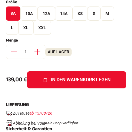
Größe
8A
10A
12A
14A
XS
S
M
L
XL
XXL
Menge
AUF LAGER
REITEN
139,00
€
IN DEN WARENKORB LEGEN
LIEFERUNG
Zu Hause
ab 13/08/26
Abholung bei Vola
Kein Shop verfügbar
Sicherheit & Garantien