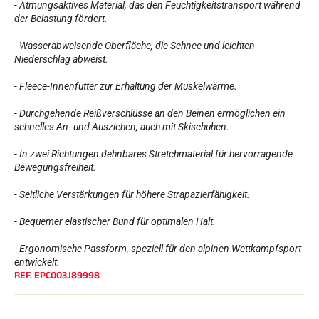
- Atmungsaktives Material, das den Feuchtigkeitstransport während
Komplette Sets
der Belastung fördert.
Chronometer und Übertragung
Transponder und Schleifen
- Wasserabweisende Oberfläche, die Schnee und leichten
Zellen und Erkennung
Niederschlag abweist.
Photofinish
Displays und Uhr
- Fleece-Innenfutter zur Erhaltung der Muskelwärme.
SOFTWARE
VOLA Board & Schutzschlüssel
- Durchgehende Reißverschlüsse an den Beinen ermöglichen ein
Suite SkiAlp
schnelles An- und Ausziehen, auch mit Skischuhen.
Suite SkiNordic
Equestre Suite
- In zwei Richtungen dehnbares Stretchmaterial für hervorragende
Msports Suite
Bewegungsfreiheit.
Scoreboard-Pro
- Seitliche Verstärkungen für höhere Strapazierfähigkeit.
MULTI-SPORTS
- Bequemer elastischer Bund für optimalen Halt.
- Ergonomische Passform, speziell für den alpinen Wettkampfsport
entwickelt.
REF.
EPC003J89998