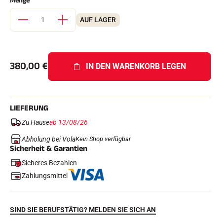
Menge
Komplette Sets
Chronometer und Übertragung
AUF LAGER
Transponder und Schleifen
Zellen und Erkennung
Photofinish
Displays und Uhr
SOFTWARE
380,00
€
IN DEN WARENKORB LEGEN
VOLA Board & Schutzschlüssel
Suite SkiAlp
Suite SkiNordic
Equestre Suite
LIEFERUNG
Msports Suite
Scoreboard-Pro
Zu Hause
ab 13/08/26
Abholung bei Vola
Kein Shop verfügbar
Sicherheit & Garantien
MULTI-SPORTS
Sicheres Bezahlen
Zahlungsmittel
SIND SIE BERUFSTÄTIG? MELDEN SIE SICH AN