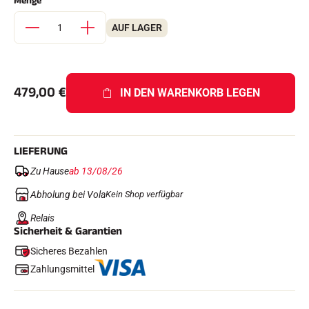
Menge
Komplette Sets
Chronometer und Übertragung
AUF LAGER
Transponder und Schleifen
Zellen und Erkennung
Photofinish
Displays und Uhr
SOFTWARE
479,00
€
IN DEN WARENKORB LEGEN
VOLA Board & Schutzschlüssel
Suite SkiAlp
Suite SkiNordic
Equestre Suite
LIEFERUNG
Msports Suite
Scoreboard-Pro
Zu Hause
ab 13/08/26
Abholung bei Vola
Kein Shop verfügbar
MULTI-SPORTS
Relais
Sicherheit & Garantien
Sicheres Bezahlen
Zahlungsmittel