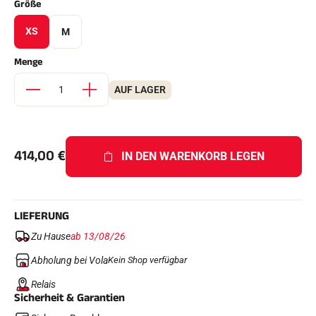
Größe
Komplette Sets
Chronometer und Übertragung
XS
M
Transponder und Schleifen
Zellen und Erkennung
Menge
Photofinish
Displays und Uhr
SOFTWARE
AUF LAGER
VOLA Board & Schutzschlüssel
Suite SkiAlp
Suite SkiNordic
Equestre Suite
414,00
€
IN DEN WARENKORB LEGEN
Msports Suite
Scoreboard-Pro
LIEFERUNG
MULTI-SPORTS
Zu Hause
ab 13/08/26
Abholung bei Vola
Kein Shop verfügbar
Relais
Sicherheit & Garantien