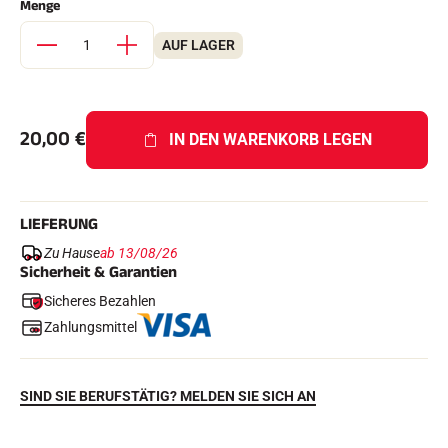
Menge
Komplette Sets
Chronometer und Übertragung
AUF LAGER
Transponder und Schleifen
Zellen und Erkennung
Photofinish
Displays und Uhr
SOFTWARE
20,00
€
IN DEN WARENKORB LEGEN
VOLA Board & Schutzschlüssel
Suite SkiAlp
Suite SkiNordic
Equestre Suite
LIEFERUNG
Msports Suite
Scoreboard-Pro
Zu Hause
ab 13/08/26
Sicherheit & Garantien
Sicheres Bezahlen
MULTI-SPORTS
Zahlungsmittel
SIND SIE BERUFSTÄTIG? MELDEN SIE SICH AN