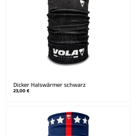
Komplette Sets
Chronometer und Übertragung
Transponder und Schleifen
Zellen und Erkennung
Photofinish
Displays und Uhr
SOFTWARE
VOLA Board & Schutzschlüssel
Suite SkiAlp
Suite SkiNordic
Equestre Suite
Msports Suite
Scoreboard-Pro
Dicker Halswärmer schwarz
23,00 €
MULTI-SPORTS