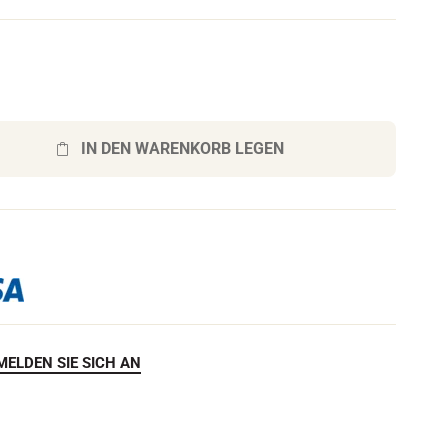
h
e
n
IN DEN WARENKORB LEGEN
F
MELDEN SIE SICH AN