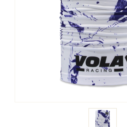
SKI
JED
SKIRENNEN
GEL