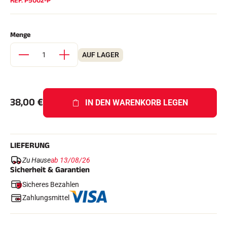
REF.
P5002-P
Komplette Sets
Chronometer und Übertragung
Transponder und Schleifen
Menge
Zellen und Erkennung
Photofinish
Displays und Uhr
AUF LAGER
SOFTWARE
VOLA Board & Schutzschlüssel
Suite SkiAlp
Suite SkiNordic
38,00
€
IN DEN WARENKORB LEGEN
Equestre Suite
Msports Suite
Scoreboard-Pro
LIEFERUNG
MULTI-SPORTS
Zu Hause
ab 13/08/26
Sicherheit & Garantien
Sicheres Bezahlen
Zahlungsmittel