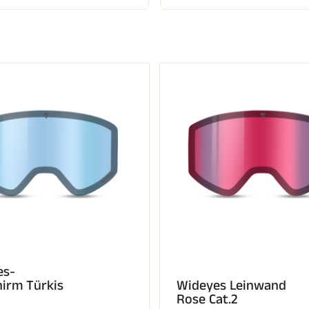
FAHREN IN
EM
ÄNDE
SKILANGLAU
es-
hirm Türkis
Wideyes Leinwand
Rose Cat.2