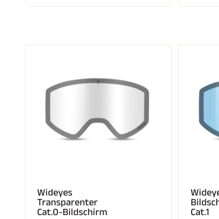
SKI
JED
SKIRENNEN
GEL
Wideyes
Widey
Transparenter
Bildsc
Cat.0-Bildschirm
Cat.1