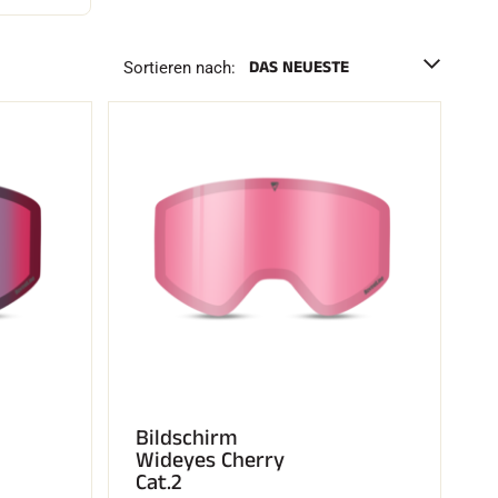
h
e
n
Sortieren nach:
F
Bildschirm
Wideyes Cherry
Cat.2