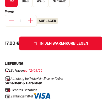
Rot
Blau
Weiß
Schwarz
Komplette Sets
Chronometer und Übertragung
Menge
Transponder und Schleifen
Zellen und Erkennung
Photofinish
AUF LAGER
Displays und Uhr
SOFTWARE
VOLA Board & Schutzschlüssel
Suite SkiAlp
17,00
€
IN DEN WARENKORB LEGEN
Suite SkiNordic
Equestre Suite
Msports Suite
Scoreboard-Pro
LIEFERUNG
Zu Hause
ab 12/08/26
MULTI-SPORTS
Abholung bei Vola
Kein Shop verfügbar
Sicherheit & Garantien
Sicheres Bezahlen
Zahlungsmittel