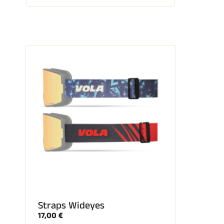
SKI
JED
SKIRENNEN
GEL
Straps Wideyes
17,00 €