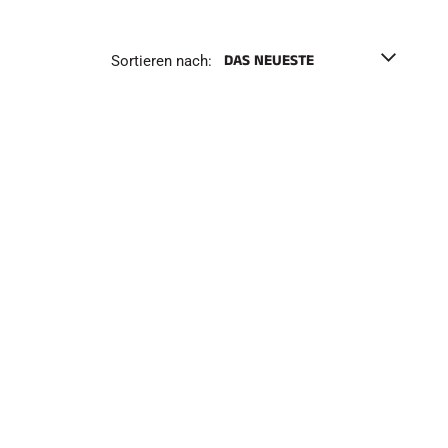
h
e
n
Sortieren nach:
F