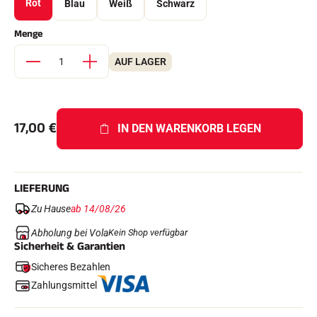
Rot
Blau
Weiß
Schwarz
Komplette Sets
Chronometer und Übertragung
Menge
Transponder und Schleifen
Zellen und Erkennung
Photofinish
AUF LAGER
Displays und Uhr
SOFTWARE
VOLA Board & Schutzschlüssel
Suite SkiAlp
17,00
€
IN DEN WARENKORB LEGEN
Suite SkiNordic
Equestre Suite
Msports Suite
Scoreboard-Pro
LIEFERUNG
Zu Hause
ab 14/08/26
MULTI-SPORTS
Abholung bei Vola
Kein Shop verfügbar
Sicherheit & Garantien
Sicheres Bezahlen
Zahlungsmittel