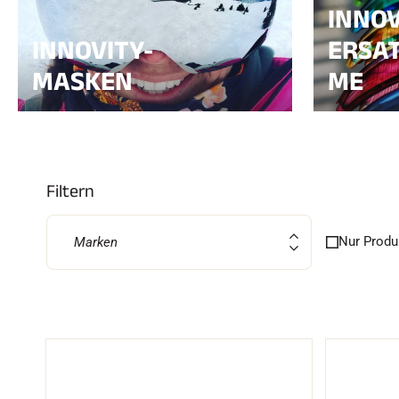
INNOV
INNOVITY-
ERSAT
MASKEN
ME
SKI
JED
SKIRENNEN
GEL
Filtern
Nur Produ
Marken