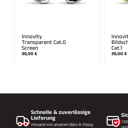
Innovity
Innovi
Transparent Cat.0
Bildsc
Screen
Cat.1
39,00 €
39,00 €
Schnelle & zuverlässige
Si
Lieferung
100
Versand von unserem Büro in Passy,
vert