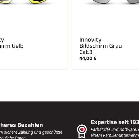
ty-
Innovity-
hirm Gelb
Bildschirm Grau
Cat.3
44,00 €
Expertise seit 19
cheres Bezahlen
Farbstoffe und Software, 
% sichere Zahlung und geschützte
einem Familienunternehme
rauliche Daten.