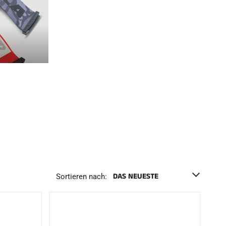
h
e
n
F
Sortieren nach: