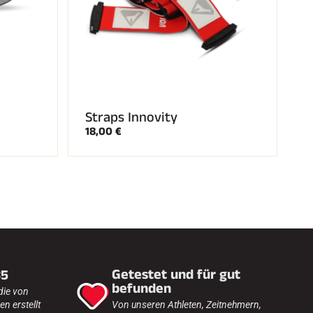
Straps Innovity
18,00 €
Getestet und für gut
35
befunden
die von
n erstellt
Von unseren Athleten, Zeitnehmern,