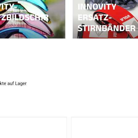
ITY-
INNOVITY
ZBILDSCHIR
ERSATZ-
STIRNBÄNDER
FAHREN IN
EM
ÄNDE
SKILANGLAU
kte auf Lager