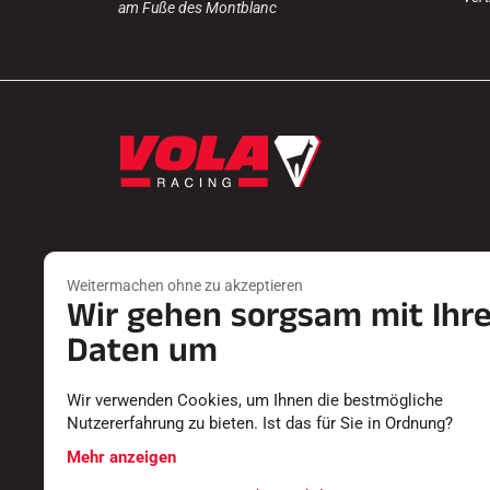
am Fuße des Montblanc
Weitermachen ohne zu akzeptieren
Wir gehen sorgsam mit Ihr
Produkte
Dienste
FARTS
EINEN HÄN
Daten um
ZUBEHÖR
RÜCKSEND
AUSSTATTUNGEN
DIE KATAL
Wir verwenden Cookies, um Ihnen die bestmögliche
TEXTILIEN
KONFORMI
Nutzererfahrung zu bieten. Ist das für Sie in Ordnung?
ZEITMESSUNG
KARRIERE
SOFTWARE
HÄUFIG GE
Mehr anzeigen