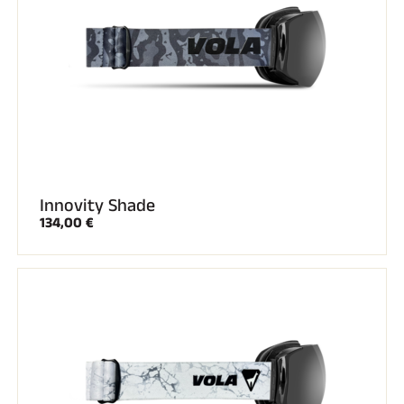
Komplette Sets
Chronometer und Übertragung
Transponder und Schleifen
Zellen und Erkennung
Photofinish
Displays und Uhr
SOFTWARE
VOLA Board & Schutzschlüssel
Suite SkiAlp
Suite SkiNordic
Equestre Suite
Innovity Shade
Msports Suite
134,00 €
Scoreboard-Pro
MULTI-SPORTS