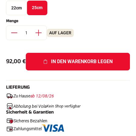
Komplette Sets
25cm
22cm
Chronometer und Übertragung
Transponder und Schleifen
Menge
Zellen und Erkennung
Photofinish
Displays und Uhr
AUF LAGER
SOFTWARE
VOLA Board & Schutzschlüssel
Suite SkiAlp
Suite SkiNordic
92,00
€
IN DEN WARENKORB LEGEN
Equestre Suite
Msports Suite
Scoreboard-Pro
LIEFERUNG
MULTI-SPORTS
Zu Hause
ab 12/08/26
Abholung bei Vola
Kein Shop verfügbar
Sicherheit & Garantien
Sicheres Bezahlen
Zahlungsmittel