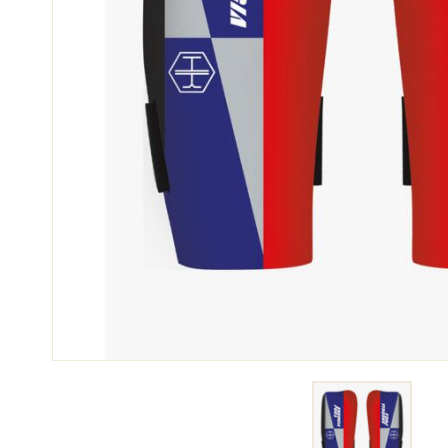
SKI
JED
SKIRENNEN
GEL