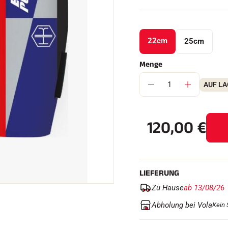
22cm
25cm
FAHREN IN
EM
Menge
ÄNDE
SKILANGLAU
AUF L
120,00
€
LIEFERUNG
Zu Hause
ab 13/08/26
Abholung bei Vola
Kein 