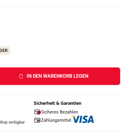
h
e
n
F
AGER
IN DEN WARENKORB LEGEN
Sicherheit & Garantien
Sicheres Bezahlen
Zahlungsmittel
Shop verfügbar