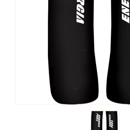
SKI
JED
SKIRENNEN
GEL