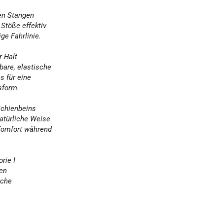
den Stangen
 Stöße effektiv
ige Fahrlinie.
r Halt
bare, elastische
s für eine
sform.
Schienbeins
atürliche Weise
 Komfort während
rie I
hen
iche