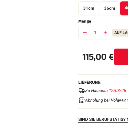
4
31cm
36cm
Menge
AUF L
115,00
€
LIEFERUNG
Zu Hause
ab 12/08/26
Abholung bei Vola
Kein 
SIND SIE BERUFSTÄTIG? 