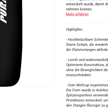
entwickelt wurde, damit d
nehmen können.
Mehr erfahren
FAHREN IN
Highlights:
EM
ÄNDE
SKILANGLAU
- Hochbelastbare Schienb
Starre Schale, die wieder
die Slalomstangen abfeder
- Leicht und widerstandsf
Optimierte Konstruktion, d
ohne die Beweglichkeit de
einzuschränken.
- Vom Weltcup inspirierte
Die Form wurde in Anlehn
Spitzensportlern verwende
Protektoren entwickelt, u
den Stangen flüssiger zu g