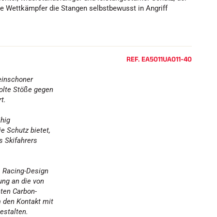
h
ie Wettkämpfer die Stangen selbstbewusst in Angriff
e
n
REF.
EA5011UA011-40
F
einschoner
holte Stöße gegen
t.
ähig
ie Schutz bietet,
s Skifahrers
s Racing-Design
ung an die von
ten Carbon-
m den Kontakt mit
estalten.