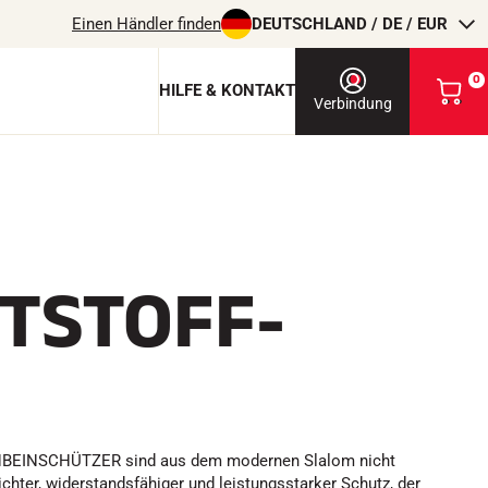
Einen Händler finden
DEUTSCHLAND / DE / EUR
0
HILFE & KONTAKT
M
Verbindung
e
i
n
e
n
 & Schutzschlüssel
W
p
a
rdic
r
TSTOFF-
ite
e
ite
n
-Pro
k
o
r
REITEN
b
a
n
s
EINSCHÜTZER sind aus dem modernen Slalom nicht
e
chter, widerstandsfähiger und leistungsstarker Schutz, der