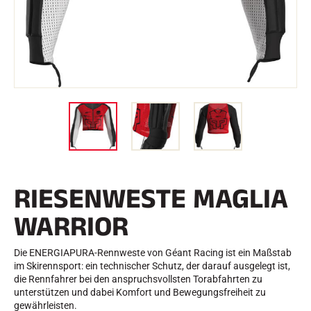
e
Etuis und Aktenkoffer
n
Nordische Struktur
RENNRAD
Werkstatt, Pisten, Zubehör
AUSSTATTUNGEN
Skihelme
Fahrradhelme
Skibrillen
Sonnenbrille
stöcke
Schutzmaßnahmen
Roller Ski
Schuhe
Trinkflaschen
RIESENWESTE MAGLIA
TEXTILIEN
Textilien Ski Alpin
WARRIOR
Textilien Nordischer Ski
Textilien Fahrrad
Underwear
Die ENERGIAPURA-Rennweste von Géant Racing ist ein Maßstab
Textilpflege
im Skirennsport: ein technischer Schutz, der darauf ausgelegt ist,
Lifestyle
MOUNTAINBIKE
die Rennfahrer bei den anspruchsvollsten Torabfahrten zu
Taschen
unterstützen und dabei Komfort und Bewegungsfreiheit zu
ZEITMESSUNG
gewährleisten.