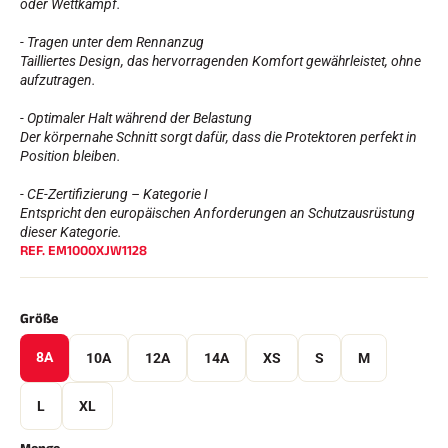
oder Wettkampf.
- Tragen unter dem Rennanzug
Tailliertes Design, das hervorragenden Komfort gewährleistet, ohne
aufzutragen.
- Optimaler Halt während der Belastung
Der körpernahe Schnitt sorgt dafür, dass die Protektoren perfekt in
Position bleiben.
- CE-Zertifizierung – Kategorie I
Entspricht den europäischen Anforderungen an Schutzausrüstung
REITEN
dieser Kategorie.
REF.
EM1000XJW1128
Größe
8A
10A
12A
14A
XS
S
M
L
XL