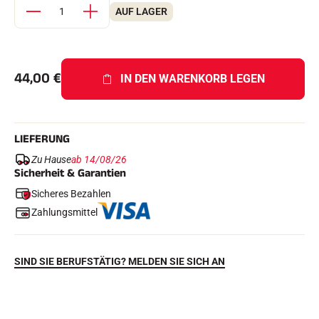
Komplette Sets
AUF LAGER
Chronometer und Übertragung
Transponder und Schleifen
Zellen und Erkennung
Photofinish
44,00
€
Displays und Uhr
IN DEN WARENKORB LEGEN
SOFTWARE
VOLA Board & Schutzschlüssel
Suite SkiAlp
Suite SkiNordic
LIEFERUNG
Equestre Suite
Zu Hause
ab 14/08/26
Msports Suite
Sicherheit & Garantien
Scoreboard-Pro
Sicheres Bezahlen
Zahlungsmittel
MULTI-SPORTS
SIND SIE BERUFSTÄTIG? MELDEN SIE SICH AN