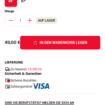
88°
87°
Komplette Sets
Chronometer und Übertragung
Menge
Transponder und Schleifen
Zellen und Erkennung
Photofinish
AUF LAGER
Displays und Uhr
SOFTWARE
VOLA Board & Schutzschlüssel
Suite SkiAlp
49,00
€
IN DEN WARENKORB LEGEN
Suite SkiNordic
Equestre Suite
Msports Suite
Scoreboard-Pro
LIEFERUNG
Zu Hause
ab 13/08/26
MULTI-SPORTS
Sicherheit & Garantien
Sicheres Bezahlen
Zahlungsmittel
SIND SIE BERUFSTÄTIG? MELDEN SIE SICH AN