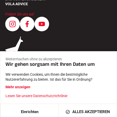
VOLA ADVICE
Folgen Sie uns auf
Weitermachen ohne zu akzeptieren
Wir gehen sorgsam mit Ihren Daten um
Wir verwenden Cookies, um Ihnen die bestmögliche
Nutzererfahrung zu bieten. Ist das für Sie in Ordnung?
AGB
Mehr anzeigen
RECHTLICHE HINWEISE
DATENSCHUTZRICHTLINIE
Lesen Sie unsere Datenschutzrichtlinie
Mit Leidenschaft erstellt von Pure illusion
IN DEN WARENKORB LEGEN
49,00 €
Einrichten
ALLES AKZEPTIEREN