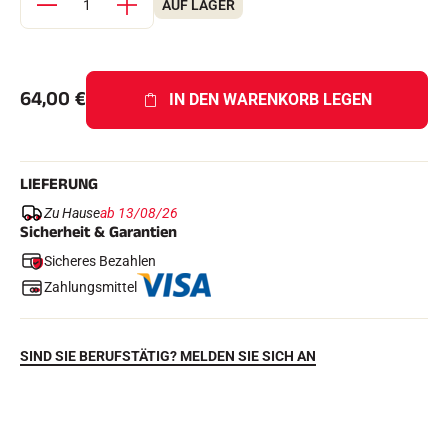
AUF LAGER
Komplette Sets
Chronometer und Übertragung
Transponder und Schleifen
Zellen und Erkennung
Photofinish
64,00
€
IN DEN WARENKORB LEGEN
Displays und Uhr
SOFTWARE
VOLA Board & Schutzschlüssel
Suite SkiAlp
LIEFERUNG
Suite SkiNordic
Equestre Suite
Zu Hause
ab 13/08/26
Msports Suite
Sicherheit & Garantien
Scoreboard-Pro
Sicheres Bezahlen
Zahlungsmittel
MULTI-SPORTS
SIND SIE BERUFSTÄTIG? MELDEN SIE SICH AN