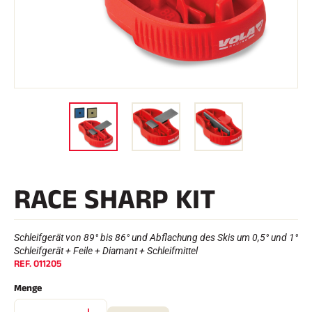
e
Etuis und Aktenkoffer
n
Nordische Struktur
RENNRAD
Werkstatt, Pisten, Zubehör
AUSSTATTUNGEN
Skihelme
Fahrradhelme
Skibrillen
Sonnenbrille
stöcke
Schutzmaßnahmen
Roller Ski
Schuhe
Trinkflaschen
RACE SHARP KIT
TEXTILIEN
Textilien Ski Alpin
Textilien Nordischer Ski
Textilien Fahrrad
Schleifgerät von 89° bis 86° und Abflachung des Skis um 0,5° und 1°
Underwear
Schleifgerät + Feile + Diamant + Schleifmittel
Textilpflege
REF.
011205
Lifestyle
MOUNTAINBIKE
Menge
Taschen
ZEITMESSUNG