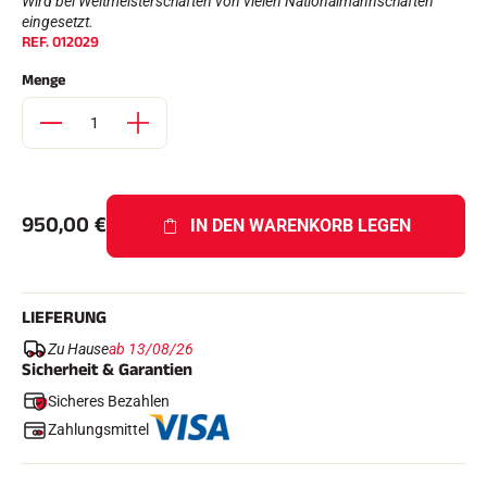
Wird bei Weltmeisterschaften von vielen Nationalmannschaften
Komplette Sets
eingesetzt.
Chronometer und Übertragung
REF.
012029
Transponder und Schleifen
Zellen und Erkennung
Menge
Photofinish
Displays und Uhr
SOFTWARE
VOLA Board & Schutzschlüssel
Suite SkiAlp
Suite SkiNordic
950,00
€
IN DEN WARENKORB LEGEN
Equestre Suite
Msports Suite
Scoreboard-Pro
LIEFERUNG
MULTI-SPORTS
Zu Hause
ab 13/08/26
Sicherheit & Garantien
Sicheres Bezahlen
Zahlungsmittel