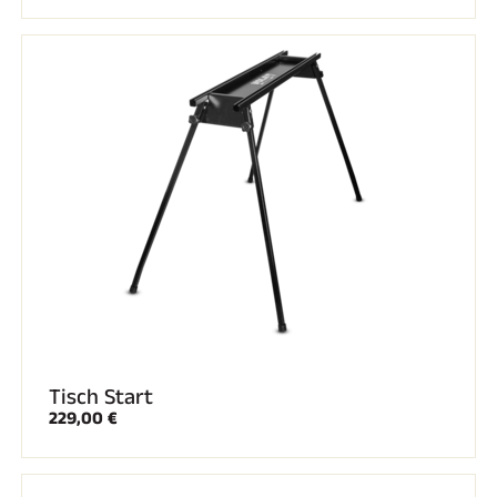
Komplette Sets
Chronometer und Übertragung
Transponder und Schleifen
Zellen und Erkennung
Photofinish
Displays und Uhr
SOFTWARE
VOLA Board & Schutzschlüssel
Suite SkiAlp
Suite SkiNordic
Equestre Suite
Msports Suite
Scoreboard-Pro
MULTI-SPORTS
Tisch Start
229,00 €