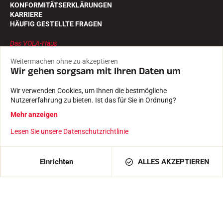
KONFORMITÄTSERKLÄRUNGEN
KARRIERE
HÄUFIG GESTELLTE FRAGEN
Das VOLA-Haus
DIE GESCHICHTE
Weitermachen ohne zu akzeptieren
DIE ATHLETEN
Wir gehen sorgsam mit Ihren Daten um
DAS CSR-ENGAGEMENT
VOLA ADVICE
Wir verwenden Cookies, um Ihnen die bestmögliche
Nutzererfahrung zu bieten. Ist das für Sie in Ordnung?
Folgen Sie uns auf
Mehr anzeigen
Lesen Sie unsere Datenschutzrichtlinie
IN DEN WARENKORB LEGEN
64,00 €
Einrichten
ALLES AKZEPTIEREN