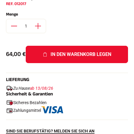
REF.
012017
Komplette Sets
Chronometer und Übertragung
Menge
Transponder und Schleifen
Zellen und Erkennung
Photofinish
Displays und Uhr
SOFTWARE
VOLA Board & Schutzschlüssel
Suite SkiAlp
64,00
€
IN DEN WARENKORB LEGEN
Suite SkiNordic
Equestre Suite
Msports Suite
Scoreboard-Pro
LIEFERUNG
Zu Hause
ab 13/08/26
MULTI-SPORTS
Sicherheit & Garantien
Sicheres Bezahlen
Zahlungsmittel
SIND SIE BERUFSTÄTIG? MELDEN SIE SICH AN