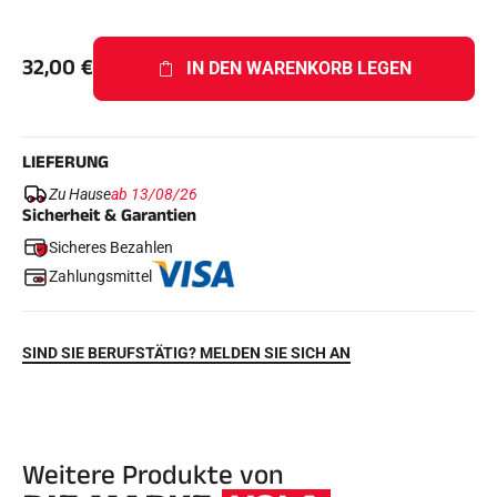
Komplette Sets
Chronometer und Übertragung
Transponder und Schleifen
32,00
€
IN DEN WARENKORB LEGEN
Zellen und Erkennung
Photofinish
Displays und Uhr
SOFTWARE
LIEFERUNG
VOLA Board & Schutzschlüssel
Suite SkiAlp
Zu Hause
ab 13/08/26
Suite SkiNordic
Sicherheit & Garantien
Equestre Suite
Sicheres Bezahlen
Msports Suite
Scoreboard-Pro
Zahlungsmittel
MULTI-SPORTS
SIND SIE BERUFSTÄTIG? MELDEN SIE SICH AN
Weitere Produkte von