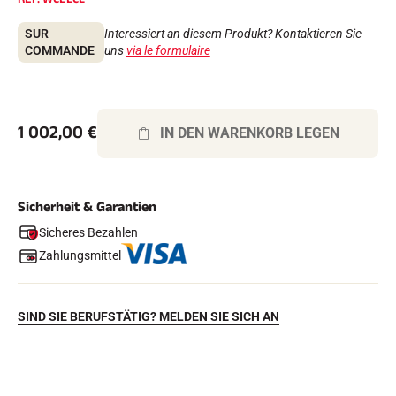
Komplette Sets
Chronometer und Übertragung
SUR
Interessiert an diesem Produkt? Kontaktieren Sie
Transponder und Schleifen
COMMANDE
uns
via le formulaire
Zellen und Erkennung
Photofinish
Displays und Uhr
SOFTWARE
1 002,00
€
IN DEN WARENKORB LEGEN
VOLA Board & Schutzschlüssel
Suite SkiAlp
Suite SkiNordic
Equestre Suite
Msports Suite
Sicherheit & Garantien
Scoreboard-Pro
Sicheres Bezahlen
Zahlungsmittel
MULTI-SPORTS
SIND SIE BERUFSTÄTIG? MELDEN SIE SICH AN