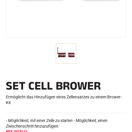
e
Etuis und Aktenkoffer
n
Nordische Struktur
RENNRAD
Werkstatt, Pisten, Zubehör
AUSSTATTUNGEN
Skihelme
Fahrradhelme
Skibrillen
Sonnenbrille
stöcke
Schutzmaßnahmen
Roller Ski
Schuhe
Trinkflaschen
SET CELL BROWER
TEXTILIEN
Textilien Ski Alpin
Textilien Nordischer Ski
Ermöglicht das Hinzufügen eines Zellensatzes zu einem Brower-
Textilien Fahrrad
Kit
Underwear
Textilpflege
Lifestyle
MOUNTAINBIKE
- Möglichkeit, mit einer Zelle zu starten - Möglichkeit, einen
Taschen
Zwischenschritt hinzuzufügen.
ZEITMESSUNG
REF.
WCELCL