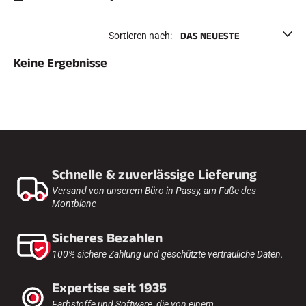
e
Etuis und Aktenkoffer
n
Nordische Struktur
RENNRAD
Sortieren nach:
Werkstatt, Pisten, Zubehör
AUSSTATTUNGEN
Keine Ergebnisse
Skihelme
Fahrradhelme
Skibrillen
Sonnenbrille
stöcke
Schutzmaßnahmen
Roller Ski
Schuhe
Schnelle & zuverlässige Lieferung
Trinkflaschen
TEXTILIEN
Versand von unserem Büro in Passy, am Fuße des
Montblanc
Textilien Ski Alpin
Textilien Nordischer Ski
Textilien Fahrrad
Sicheres Bezahlen
Underwear
100% sichere Zahlung und geschützte vertrauliche Daten.
Textilpflege
Lifestyle
MOUNTAINBIKE
Taschen
Expertise seit 1935
ZEITMESSUNG
Farbstoffe und Software, die von einem