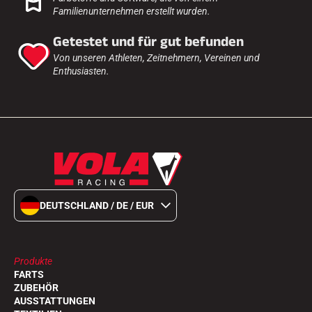
Komplette Sets
Familienunternehmen erstellt wurden.
Chronometer und Übertragung
Transponder und Schleifen
Getestet und für gut befunden
Zellen und Erkennung
Von unseren Athleten, Zeitnehmern, Vereinen und
Photofinish
Enthusiasten.
Displays und Uhr
SOFTWARE
VOLA Board & Schutzschlüssel
Suite SkiAlp
Suite SkiNordic
Equestre Suite
Msports Suite
Scoreboard-Pro
DEUTSCHLAND / DE / EUR
MULTI-SPORTS
Produkte
FARTS
ZUBEHÖR
AUSSTATTUNGEN