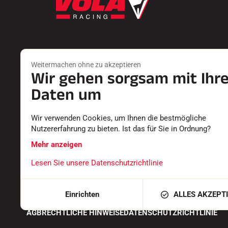
Weitermachen ohne zu akzeptieren
Wir gehen sorgsam mit Ihr
Produkte
Dienste
FARTS
EINEN HÄN
Daten um
ZUBEHÖR
RÜCKSEND
AUSSTATTUNGEN
DIE KATAL
Wir verwenden Cookies, um Ihnen die bestmögliche
TEXTILIEN
KONFORMI
Nutzererfahrung zu bieten. Ist das für Sie in Ordnung?
ZEITMESSUNG
KARRIERE
SOFTWARE
HÄUFIG GE
Mehr anzeigen
Lesen Sie unsere Datenschutzrichtlinie
Einrichten
ALLES AKZEPT
AGB
RECHTLICHE HINWEISE
DATENSCHUTZRICHTLINIE