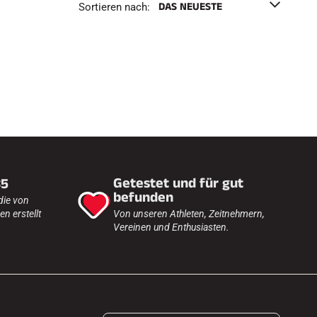
h
Sortieren nach:
e
n
F
Getestet und für gut
35
befunden
die von
n erstellt
Von unseren Athleten, Zeitnehmern,
Vereinen und Enthusiasten.