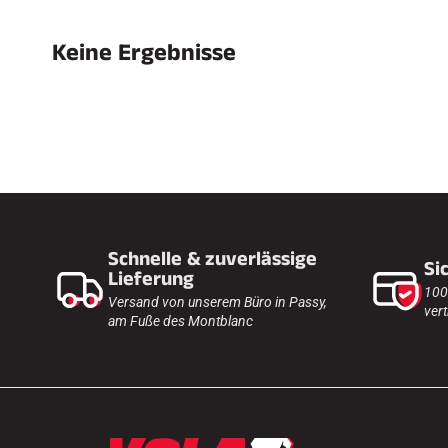
Keine Ergebnisse
SKI
JED
SKIRENNEN
GEL
Schnelle & zuverlässige
Si
Lieferung
100
Versand von unserem Büro in Passy,
vert
am Fuße des Montblanc