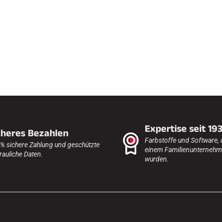
FAHREN IN
EM
ÄNDE
SKILANGLAU
Expertise seit 19
cheres Bezahlen
Farbstoffe und Software, 
% sichere Zahlung und geschützte
einem Familienunternehme
rauliche Daten.
wurden.