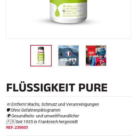
e
Etuis und Aktenkoffer
n
Nordische Struktur
RENNRAD
Werkstatt, Pisten, Zubehör
AUSSTATTUNGEN
Skihelme
Fahrradhelme
Skibrillen
Sonnenbrille
stöcke
Schutzmaßnahmen
Roller Ski
Schuhe
Trinkflaschen
FLÜSSIGKEIT PURE
TEXTILIEN
Textilien Ski Alpin
Textilien Nordischer Ski
Textilien Fahrrad
🧼 Entfernt Wachs, Schmutz und Verunreinigungen
Underwear
🛡️ Ohne Gefahrenpiktogramm
Textilpflege
🌍 Gesundheits- und umweltfreundlicher
Lifestyle
🇫🇷 Seit 1935 in Frankreich hergestellt
MOUNTAINBIKE
Taschen
REF.
239601
ZEITMESSUNG