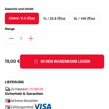
Komplette Sets
Chronometer und Übertragung
Gewicht und Inhalt
Transponder und Schleifen
Zellen und Erkennung
250ml / 8.5 (fl)oz
1L / 33.8 (fl)oz
5L / 169 (fl)oz
Photofinish
Displays und Uhr
Menge
SOFTWARE
VOLA Board & Schutzschlüssel
Suite SkiAlp
Suite SkiNordic
Equestre Suite
Msports Suite
19,00
€
Scoreboard-Pro
IN DEN WARENKORB LEGEN
MULTI-SPORTS
LIEFERUNG
Zu Hause
ab 13/08/26
Sicherheit & Garantien
Sicheres Bezahlen
Zahlungsmittel