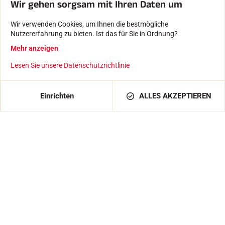
Wir gehen sorgsam mit Ihren Daten um
Farbstoffe und Software, die von einem
Familienunternehmen erstellt wurden.
Wir verwenden Cookies, um Ihnen die bestmögliche
Nutzererfahrung zu bieten. Ist das für Sie in Ordnung?
Getestet und für gut befunden
Mehr anzeigen
Von unseren Athleten, Zeitnehmern, Vereinen und
Enthusiasten.
Lesen Sie unsere Datenschutzrichtlinie
IN DEN WARENKORB LEGEN
19,00 €
Einrichten
ALLES AKZEPTIEREN
DEUTSCHLAND / DE / EUR
Produkte
FARTS
ZUBEHÖR