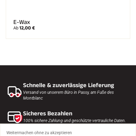
E-Wax
12,00 €
Ab
Schnelle & zuverlässige Lieferung
Versand von unserem Büro in Passy, am Fuße des
Montblanc
Sicheres Bezahlen
100% sichere Zahlung und geschützte vertrauliche Daten.
Weitermachen ohne zu akzeptieren
Expertise seit 1935