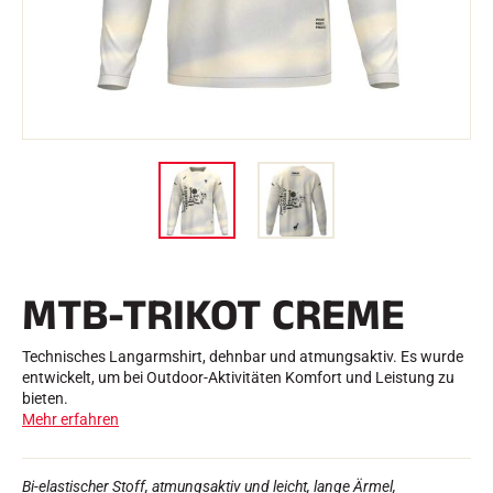
e
Etuis und Aktenkoffer
n
Nordische Struktur
RENNRAD
Werkstatt, Pisten, Zubehör
AUSSTATTUNGEN
Skihelme
Fahrradhelme
Skibrillen
Sonnenbrille
stöcke
Schutzmaßnahmen
Roller Ski
Schuhe
Trinkflaschen
MTB-TRIKOT CREME
TEXTILIEN
Textilien Ski Alpin
Textilien Nordischer Ski
Technisches Langarmshirt, dehnbar und atmungsaktiv. Es wurde
Textilien Fahrrad
entwickelt, um bei Outdoor-Aktivitäten Komfort und Leistung zu
Underwear
bieten.
Textilpflege
Mehr erfahren
Lifestyle
MOUNTAINBIKE
Taschen
ZEITMESSUNG
Bi-elastischer Stoff, atmungsaktiv und leicht, lange Ärmel,