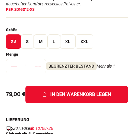
Komplette Sets
dauerhafter Komfort, recyceltes Polyester.
REF.
Z016012-XS
Chronometer und Übertragung
Transponder und Schleifen
Zellen und Erkennung
Photofinish
Größe
Displays und Uhr
SOFTWARE
XS
S
M
L
XL
XXL
VOLA Board & Schutzschlüssel
Suite SkiAlp
Menge
Suite SkiNordic
Equestre Suite
BEGRENZTER BESTAND
Mehr als 1
Msports Suite
Scoreboard-Pro
79,00
€
MULTI-SPORTS
IN DEN WARENKORB LEGEN
LIEFERUNG
Zu Hause
ab 13/08/26